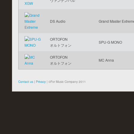
ヴァンデンハル
DS Audio
Grand Master Extrem
ORTOFON
SPU-G MONO
オルトフォン
ORTOFON
MC Anna
オルトフォン
Contact us
|
Privacy
| ©For Music Company 2011