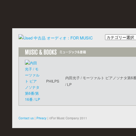
内田光子 / モーツァルト ピアノソナタ第6番
PHILPS
/ LP
Contact us
|
Privacy
| ©For Music Company 2011