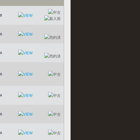
B
A
A
A
A
A
A